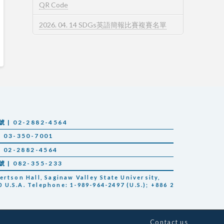
QR Code
2026. 04. 14 SDGs英語簡報比賽複賽名單
 02-2882-4564
03-350-7001
02-2882-4564
 082-355-233
tson Hall, Saginaw Valley State University,
 U.S.A. Telephone: 1-989-964-2497 (U.S.); +886 2
Contact us