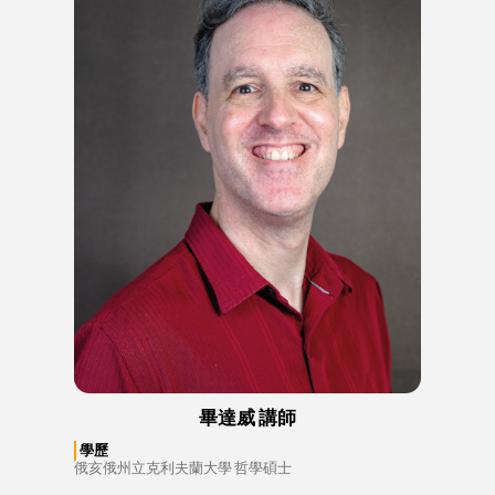
畢達威 講師
學歷
俄亥俄州立克利夫蘭大學 哲學碩士