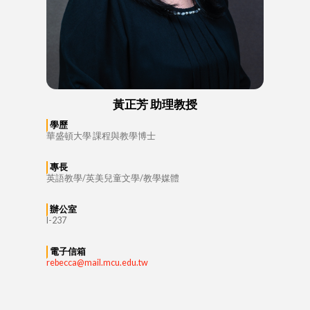
黃正芳 助理教授
學歷
華盛頓大學 課程與教學博士
專長
英語教學/英美兒童文學/教學媒體
辦公室
I-237
電子信箱
rebecca@mail.mcu.edu.tw