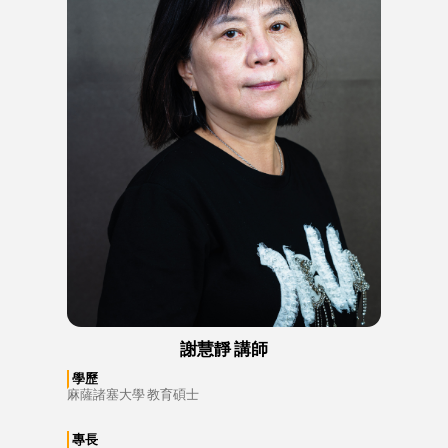
謝慧靜 講師
學歷
麻薩諸塞大學 教育碩士
專長