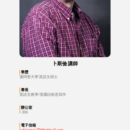
卜斯儉 講師
學歷
邁阿密大學 英語文碩士
專長
英語文教學/英國詩創意寫作
辦公室
I-306
電子信箱
judejames70@hotmail.com