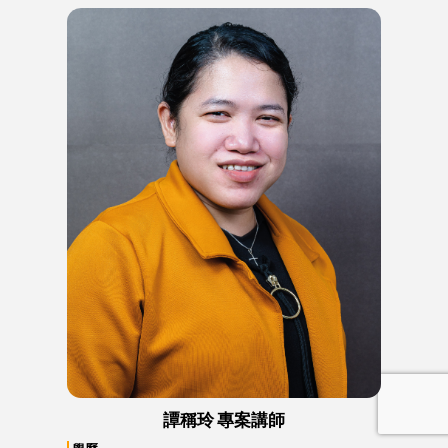
譚稱玲 專案講師