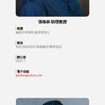
張格林 助理教授
學歷
倫敦大學學院 藥理學博士
專長
寫作/技術寫作/商務書信/醫學英語
辦公室
P207-7
電子信箱
glynbey@yahoo.com